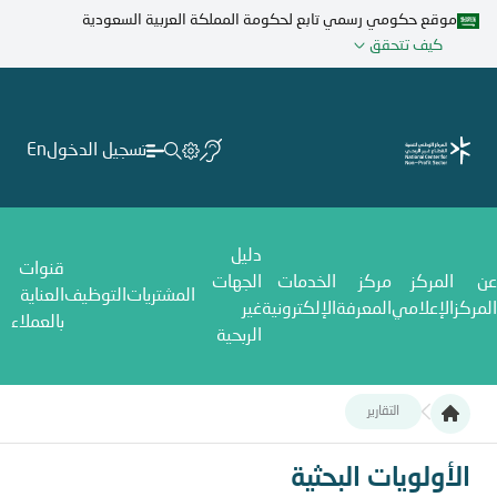
تجاوز
موقع حكومي رسمي تابع لحكومة المملكة العربية السعودية
إلى
كيف تتحقق
المحتوى
الرئيسي
تسجيل الدخول
En
دليل
قنوات
عن
المركز
مركز
الخدمات
الجهات
المشتريات
التوظيف
العناية
المركز
الإعلامي
المعرفة
الإلكترونية
غير
بالعملاء
الربحية
التقارير
الأولويات البحثية
الأولويات البحثية