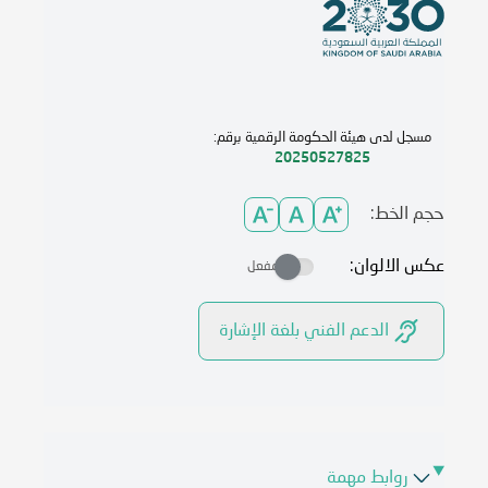
مسجل لدى هيئة الحكومة الرقمية برقم:
20250527825
حجم الخط:
عكس الالوان:
مفعل
الدعم الفني بلغة الإشارة
روابط مهمة