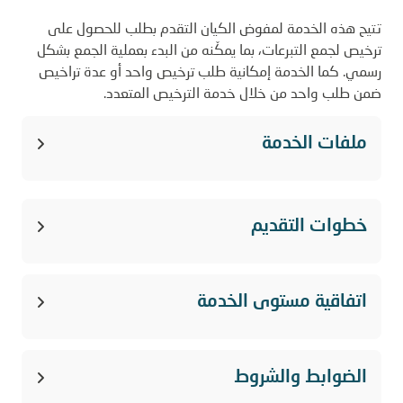
تتيح هذه الخدمة لمفوض الكيان التقدم بطلب للحصول على
ترخيص لجمع التبرعات، بما يمكّنه من البدء بعملية الجمع بشكل
رسمي. كما الخدمة إمكانية طلب ترخيص واحد أو عدة تراخيص
ضمن طلب واحد من خلال خدمة الترخيص المتعدد.
ملفات الخدمة
دليل مستخدم رحلة التراخيص لمفوض الكيان
خطوات التقديم
الاسئلة الشائعة
دخول المفوض على النظام و التسجيل من
اتفاقية مستوى الخدمة
1
خلال نفاذ
الوقت المتوقع لإغلاق الطلب :
10 أيام
عمل، وفي حال لم
تنفذ الخدمة بعد إنتهاء الوقت المحدد يمكنك المتابعة عبر
الضوابط والشروط
خدمة صوت العميل