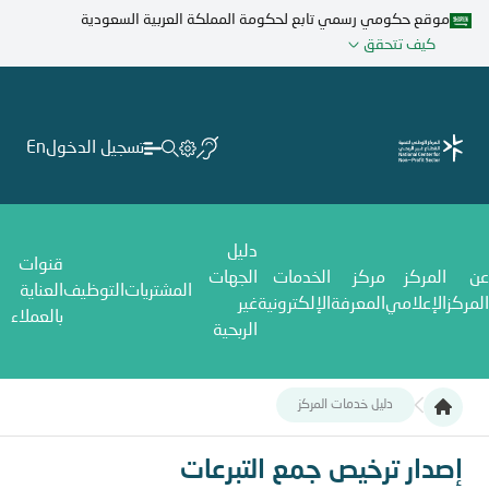
تجاوز
موقع حكومي رسمي تابع لحكومة المملكة العربية السعودية
إلى
كيف تتحقق
المحتوى
الرئيسي
تسجيل الدخول
En
دليل
قنوات
عن
المركز
مركز
الخدمات
الجهات
المشتريات
التوظيف
العناية
المركز
الإعلامي
المعرفة
الإلكترونية
غير
بالعملاء
الربحية
دليل خدمات المركز
إصدار ترخيص جمع التبرعات
إصدار ترخيص جمع التبرعات