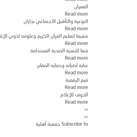
العمران
حاضنة
Read more
about
الجمعيات
العمران
بالقصيم
التوعية والتأهيل الاجتماعي بجازان
about
Read more
التوعية
شفيعا لتعليم القرآن الكريم وعلومه لذوي الإعا
Read more
about
والتأهيل
شفيعا
الاجتماعي
شفا للتنمية الصحية المستدامة
Read more
بجازان
لتعليم
about
شفا
القرآن
عنايه لصيانه وحمايه المقابر
Read more
الكريم
about
للتنمية
قيم الرقمية
عنايه
الصحية
وعلومه
Read more
لذوي
لصيانه
about
المستدامة
الجوف للإعلام
قيم
الإعاقة
وحمايه
Read more
المقابر
about
الرقمية
Previous page
Pagination
‹‹
الجوف
Next page
››
للإعلام
Subscribe to جمعية أهلية