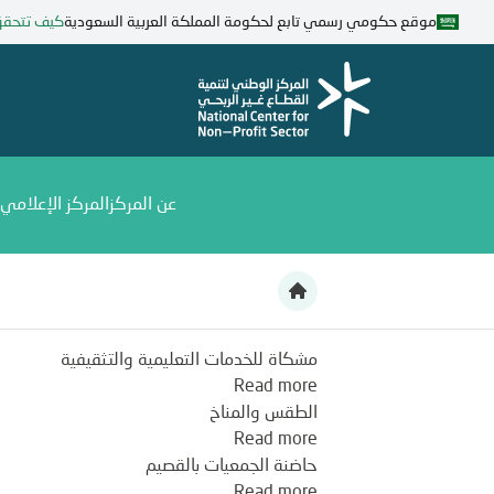
تجاوز
موقع حكومي رسمي تابع لحكومة المملكة العربية السعودية
كيف تتحق
إلى
المحتوى
الرئيسي
عن المركز
المركز الإعلامي
جمعية أهلية
مشكاة للخدمات التعليمية والتثقيفية
about
Read more
الطقس والمناخ
مشكاة
Read more
about
للخدمات
الطقس
التعليمية
حاضنة الجمعيات بالقصيم
Read more
about
والمناخ
والتثقيفية