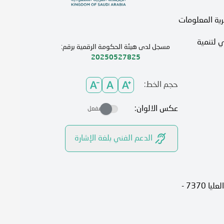
رية المعلومات
 لتنمية
مسجل لدى هيئة الحكومة الرقمية برقم:
20250527825
حجم الخط:
عكس الالوان:
مفعل
الدعم الفني بلغة الإشارة
الرياض، 13315، حي الصحافة شارع العليا 7370 -