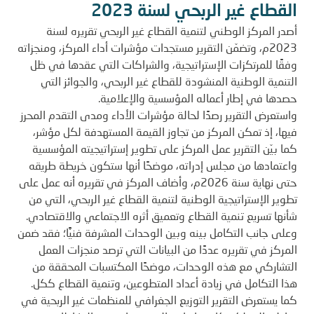
القطاع غير الربحي لسنة 2023
أصدر المركز الوطني لتنمية القطاع غير الربحي تقريره لسنة
2023م، وتضمّن التقرير مستجدات مؤشرات أداء المركز، ومنجزاته
وفقًا للمرتكزات الإستراتيجية، والشراكات التي عقدها في ظل
التنمية الوطنية المنشودة للقطاع غير الربحي، والجوائز التي
حصدها في إطار أعماله المؤسسية والإعلامية.
واستعرض التقرير رصدًا لحالة مؤشرات الأداء ومدى التقدم المحرز
فيها، إذ تمكن المركز من تجاوز القيمة المستهدفة لكل مؤشر،
كما بيّن التقرير عمل المركز على تطوير إستراتيجيته المؤسسية
واعتمادها من مجلس إدراته، موضحًا أنها ستكون خريطة طريقه
حتى نهاية سنة 2026م، وأضاف المركز في تقريره أنه عمل على
تطوير الإستراتيجية الوطنية لتنمية القطاع غير الربحي، التي من
شأنها تسريع تنمية القطاع وتعميق أثره الاجتماعي والاقتصادي.
وعلى جانب التكامل بينه وبين الوحدات المشرفة فنيًّا؛ فقد ضمن
المركز في تقريره عددًا من البيانات التي ترصد منجزات العمل
التشاركي مع هذه الوحدات، موضحًا المكتسبات المحققة من
هذا التكامل في زيادة أعداد المتطوعين، وتنمية القطاع ككل.
كما يستعرض التقرير التوزيع الجغرافي للمنظمات غير الربحية في