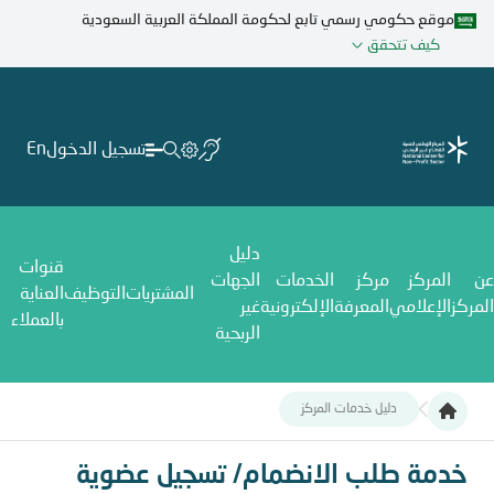
تجاوز
موقع حكومي رسمي تابع لحكومة المملكة العربية السعودية
إلى
كيف تتحقق
المحتوى
الرئيسي
تسجيل الدخول
En
دليل
قنوات
عن
المركز
مركز
الخدمات
الجهات
المشتريات
التوظيف
العناية
المركز
الإعلامي
المعرفة
الإلكترونية
غير
بالعملاء
الربحية
دليل خدمات المركز
خدمة طلب الانضمام/ تسجيل عضوية جمعية عمومية
خدمة طلب الانضمام/ تسجيل عضوية